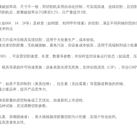
囊破损率高、尺寸不一致，而切割机采用自动化控制，可实现高速、连续切割，且切割精
割机后，胶囊破损率从5%降至0.2%，日产量提升3倍。
如00#、1#、2#等）及材质（如明胶、羟丙甲纤维素）的切割，满足不同药物剂型的
技术特点
转刀片或冲压模具实现切割，适用于大批量生产，成本较低。
激光束切割胶囊，无机械接触，避免污染，但设备成本较高，适用于高端制剂或小批
（HMI），可设置切割速度、长度、数量等参数，并实时监控设备运行状态（如温度、
、模具等易损件可快速更换；设备表面光滑无死角，支持在线清洗（CIP），符合GM
产，如质子泵抑制剂（奥美拉唑）、抗生素（克拉霉素）等需肠道释放的药物。
减少废品率，提升产品竞争力。
肠溶胶囊的原型制备或工艺优化，加速新药上市进程。
品种试验，灵活调整切割参数。
儿童、吞咽困难者），将大规格肠溶胶囊切割为小剂量，实现个性化给药。
提高患者依从性。